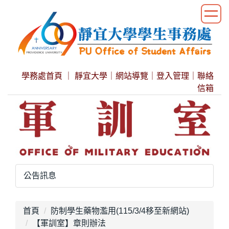
跳
到
主
要
內
容
學務處首頁
｜
靜宜大學
｜
網站導覽
｜
登入管理
｜
聯絡
區
信箱
公告訊息
首頁
防制學生藥物濫用(115/3/4移至新網站)
【軍訓室】章則辦法